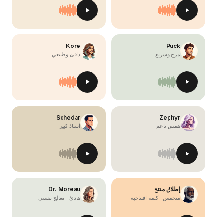
Kore
Puck
مرح وسريع
دافئ وطبيعي
Schedar
Zephyr
همس ناعم
أستاذ كبير
إطلاق منتج
Dr. Moreau
متحمس · كلمة افتتاحية
هادئ · معالج نفسي