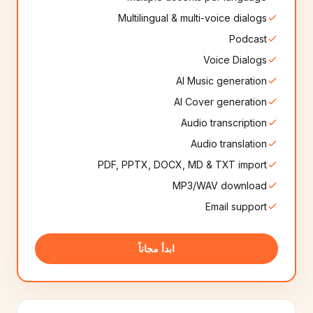
Multilingual & multi-voice dialogs
Slovak
Serbian
🇸🇰
🇷🇸
Podcast
8+
أصوات
8+
أصوات
Voice Dialogs
Persian
Slovenian
🇮🇷
AI Music generation
🇸🇮
8+
أصوات
10+
أصوات
AI Cover generation
Audio transcription
Afrikaans
Nepali
🇿🇦
🇳🇵
8+
أصوات
8+
أصوات
Audio translation
PDF, PPTX, DOCX, MD & TXT import
Georgian
Icelandic
🇬🇪
🇮🇸
MP3/WAV download
6+
أصوات
6+
أصوات
Email support
Mongolian
Catalan
🇲🇳
🇪🇸
8+
أصوات
6+
أصوات
ابدأ مجاناً
Amharic
Albanian
🇪🇹
🇦🇱
6+
أصوات
6+
أصوات