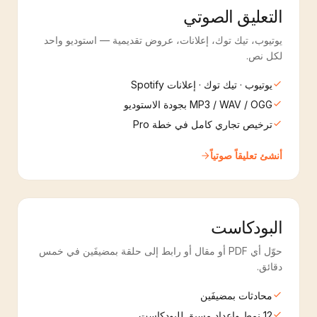
التعليق الصوتي
يوتيوب، تيك توك، إعلانات، عروض تقديمية — استوديو واحد
لكل نص.
يوتيوب · تيك توك · إعلانات Spotify
MP3 / WAV / OGG بجودة الاستوديو
ترخيص تجاري كامل في خطة Pro
أنشئ تعليقاً صوتياً
البودكاست
حوّل أي PDF أو مقال أو رابط إلى حلقة بمضيفَين في خمس
دقائق.
محادثات بمضيفَين
12 نمط وإعداد مسبق للبودكاست