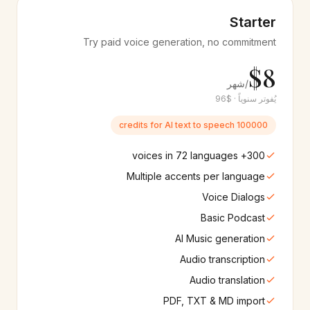
🇮🇩
🇹🇭
12+
أصوات
12+
أصوات
Starter
Try paid voice generation, no commitment
Gujarati
Bengali
🇮🇳
🇧🇩
10+
أصوات
8+
أصوات
$8
/شهر
Malayalam
Kannada
يُفوتر سنوياً · $96
🇮🇳
🇮🇳
8+
أصوات
8+
أصوات
100000 credits for AI text to speech
Filipino
Tamil
🇵🇭
🇮🇳
300+ voices in 72 languages
10+
أصوات
10+
أصوات
Multiple accents per language
Voice Dialogs
Ukrainian
Swahili
🇺🇦
🇰🇪
8+
أصوات
10+
أصوات
Basic Podcast
AI Music generation
Czech
Urdu
🇨🇿
🇵🇰
Audio transcription
8+
أصوات
10+
أصوات
Audio translation
Hungarian
Finnish
PDF, TXT & MD import
🇭🇺
🇫🇮