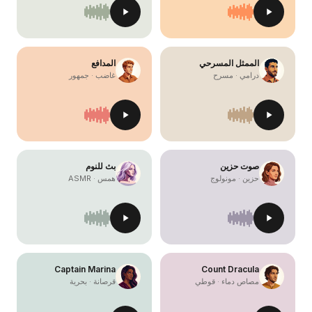
الممثل المسرحي
المدافع
درامي · مسرح
غاضب · جمهور
صوت حزين
بث للنوم
حزين · مونولوج
همس · ASMR
Captain Marina
Count Dracula
مصاص دماء · قوطي
قرصانة · بحرية