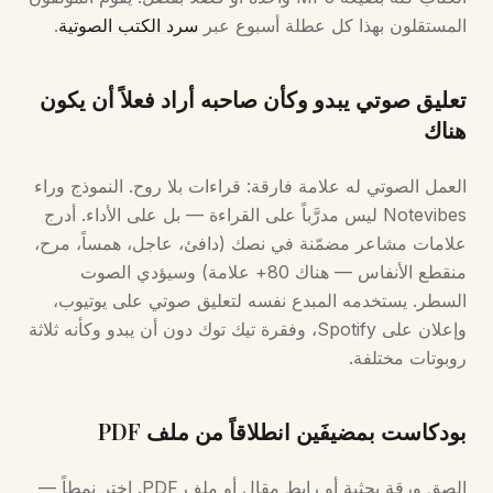
المستقلون بهذا كل عطلة أسبوع عبر
سرد الكتب الصوتية
.
تعليق صوتي يبدو وكأن صاحبه أراد فعلاً أن يكون
هناك
العمل الصوتي له علامة فارقة: قراءات بلا روح. النموذج وراء
Notevibes ليس مدرَّباً على القراءة — بل على الأداء. أدرج
علامات مشاعر مضمّنة في نصك (دافئ، عاجل، همساً، مرح،
منقطع الأنفاس — هناك 80+ علامة) وسيؤدي الصوت
السطر. يستخدمه المبدع نفسه لتعليق صوتي على يوتيوب،
وإعلان على Spotify، وفقرة تيك توك دون أن يبدو وكأنه ثلاثة
روبوتات مختلفة.
بودكاست بمضيفَين انطلاقاً من ملف PDF
الصق ورقة بحثية أو رابط مقال أو ملف PDF. اختر نمطاً —