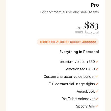
Pro
Sinhala
Brazilian Portuguese
🇱🇰
🇧🇷
20+
أصوات
6+
أصوات
For commercial use and small teams
$83
Armenian
Macedonian
🇦🇲
🇲🇰
/شهر
6+
أصوات
6+
أصوات
يُفوتر سنوياً · $990
Lao
Azerbaijani
3000000 credits for AI text to speech
🇱🇦
🇦🇿
6+
أصوات
6+
أصوات
Everything in Personal
Microsoft
Google
🔷
☁️
550+ premium voices
550+
أصوات
400+
أصوات
80+ emotion tags
Custom character voice builder
Amazon
IBM
🟠
🔬
30+
أصوات
60+
أصوات
Full commercial usage rights
Audiobook
Samsung
Apple
📱
🍎
YouTube Voiceover
220+
أصوات
220+
أصوات
Spotify Ads