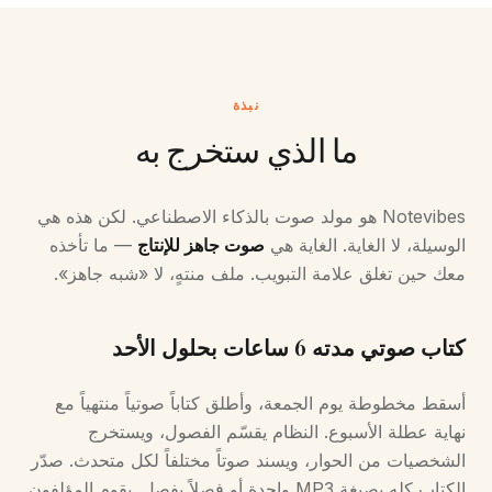
نبذة
ما الذي ستخرج به
Notevibes هو مولد صوت بالذكاء الاصطناعي. لكن هذه هي
الوسيلة، لا الغاية. الغاية هي
صوت جاهز للإنتاج
— ما تأخذه
معك حين تغلق علامة التبويب. ملف منتهٍ، لا «شبه جاهز».
كتاب صوتي مدته 6 ساعات بحلول الأحد
أسقط مخطوطة يوم الجمعة، وأطلق كتاباً صوتياً منتهياً مع
نهاية عطلة الأسبوع. النظام يقسّم الفصول، ويستخرج
الشخصيات من الحوار، ويسند صوتاً مختلفاً لكل متحدث. صدّر
الكتاب كله بصيغة MP3 واحدة أو فصلاً بفصل. يقوم المؤلفون