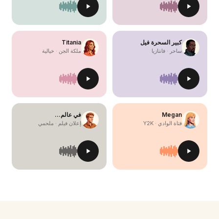
كبير السحرة فيل
Titania
ساحر · فانتازيا
ملكة الجن · خيالية
Megan
في عالم…
فتاة الوادي · Y2K
إعلان فيلم · ملحمي