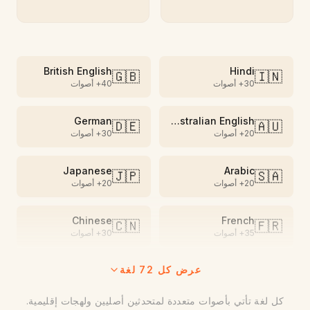
British English
Hindi
🇬🇧
🇮🇳
30+
أصوات
40+
أصوات
German
Australian English
🇩🇪
🇦🇺
20+
أصوات
30+
أصوات
Japanese
Arabic
🇯🇵
🇸🇦
20+
أصوات
20+
أصوات
Chinese
French
🇨🇳
🇫🇷
35+
أصوات
30+
أصوات
عرض كل 72 لغة
Spanish
Vietnamese
🇪🇸
🇻🇳
15+
أصوات
35+
أصوات
كل لغة تأتي بأصوات متعددة لمتحدثين أصليين ولهجات إقليمية.