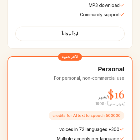
10+
أصوات
10+
أصوات
MP3 download
Community support
Marathi
Hebrew
🇮🇳
🇮🇱
10+
أصوات
8+
أصوات
ابدأ مجاناً
Indian English
Telugu
🇮🇳
🇮🇳
10+
أصوات
25+
أصوات
الأكثر شعبية
Bulgarian
Cantonese
🇧🇬
🇭🇰
8+
أصوات
Personal
8+
أصوات
For personal, non-commercial use
Estonian
Croatian
🇪🇪
🇭🇷
$16
8+
أصوات
8+
أصوات
/شهر
يُفوتر سنوياً · $190
Lithuanian
Latvian
🇱🇹
🇱🇻
8+
أصوات
8+
أصوات
500000 credits for AI text to speech
300+ voices in 72 languages
Romanian
Punjabi
🇷🇴
🇮🇳
8+
أصوات
8+
أصوات
Multiple accents per language