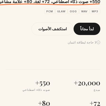
550+ صوت ذكاء اصطناعي، 72+ لغة، 80+ علامة مشاعر.
PCM
ULAW
OGG
WAV
MP3
ابدأ مجاناً
استكشف الأصوات
لا حاجة لبطاقة ائتمان
550+
20,000+
مبدع
صوت ذكاء اصطناعي
80+
72+