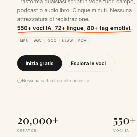
Trasforma qualsiasi script in voce fuori campo,
podcast o audiolibro. Cinque minuti. Nessuna
attrezzatura di registrazione.
550+ voci IA, 72+ lingue, 80+ tag emotivi.
MP3
WAV
OGG
ULAW
PCM
Inizia gratis
Esplora le voci
Nessuna carta di credito richiesta
20,000+
550+
CREATORI
VOCI IA