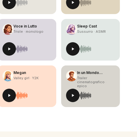
Voce in Lutto
Sleep Cast
Triste · monologo
Sussurro · ASMR
Megan
In un Mondo…
Valley girl · Y2K
Trailer
cinematografico ·
epico