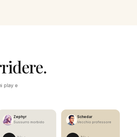
ridere.
mi play e
Zephyr
Schedar
Sussurro morbido
Vecchio professore