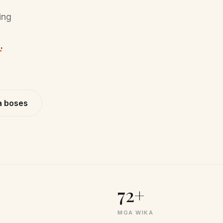
ing
.
a boses
72+
MGA WIKA