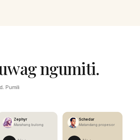
huwag ngumiti.
. Pumili
Zephyr
Schedar
Marahang bulong
Matandang propesor