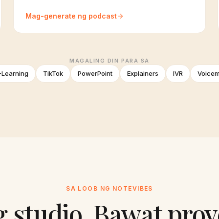
Mag-generate ng podcast
MAGALING DIN PARA SA
-Learning
TikTok
PowerPoint
Explainers
IVR
Voicem
SA LOOB NG NOTEVIBES
g studio. Bawat proy