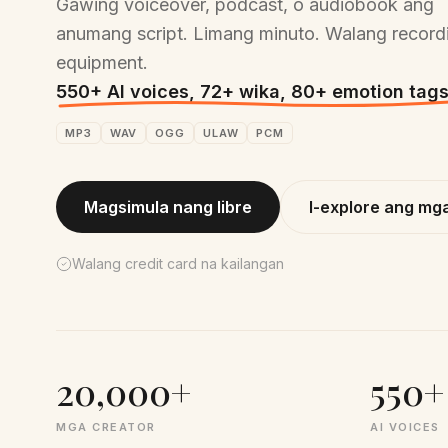
Gawing voiceover, podcast, o audiobook ang
anumang script. Limang minuto. Walang record
equipment.
550+ AI voices, 72+ wika, 80+ emotion tags
MP3
WAV
OGG
ULAW
PCM
Magsimula nang libre
I-explore ang mg
Walang credit card na kailangan
20,000+
550+
MGA CREATOR
AI VOICES