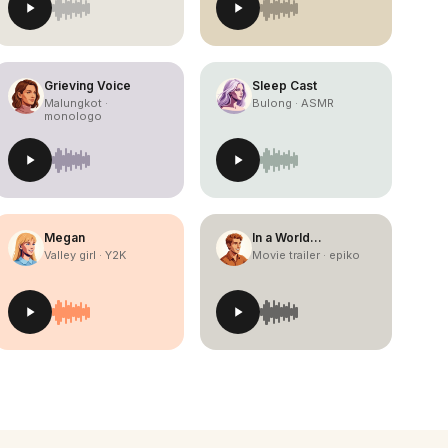
Grieving Voice
Sleep Cast
Malungkot ·
Bulong · ASMR
monologo
Megan
In a World…
Valley girl · Y2K
Movie trailer · epiko