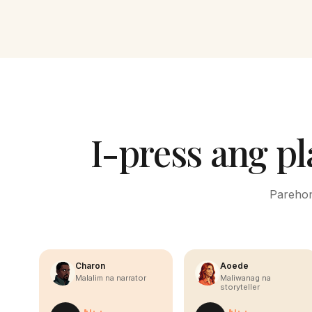
I-press ang p
Parehon
Charon
Aoede
Malalim na narrator
Maliwanag na
storyteller