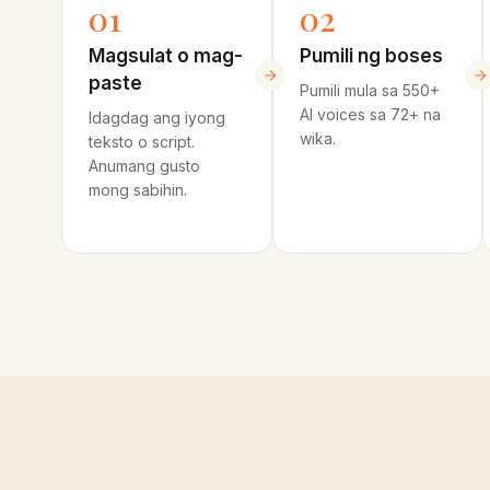
01
02
Magsulat o mag-
Pumili ng boses
paste
Pumili mula sa 550+
AI voices sa 72+ na
Idagdag ang iyong
wika.
teksto o script.
Anumang gusto
mong sabihin.