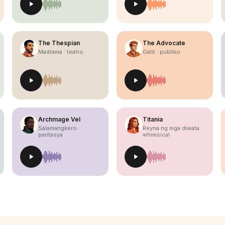
The Thespian
The Advocate
Madrama · teatro
Galit · publiko
Archmage Vel
Titania
Salamangkero ·
Reyna ng mga diwata ·
pantasya
whimsical