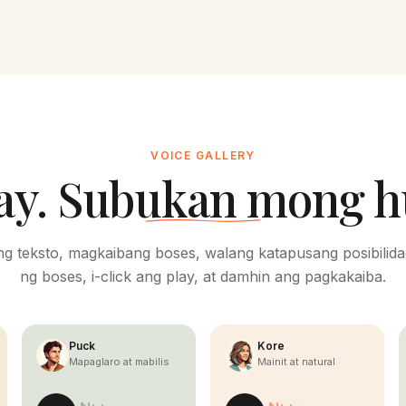
VOICE GALLERY
lay. Subukan mong 
g teksto, magkaibang boses, walang katapusang posibilidad
ng boses, i-click ang play, at damhin ang pagkakaiba.
Puck
Kore
Mapaglaro at mabilis
Mainit at natural