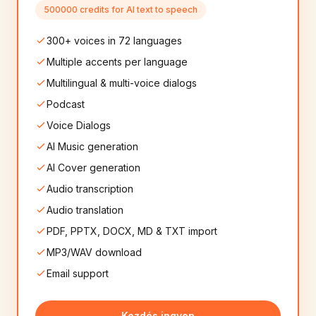
Punjabi
Romanian
🇮🇳
🇷🇴
500000 credits for AI text to speech
8+
hang
8+
hang
300+ voices in 72 languages
Serbian
Slovak
🇷🇸
🇸🇰
Multiple accents per language
8+
hang
8+
hang
Multilingual & multi-voice dialogs
Slovenian
Persian
Podcast
🇸🇮
🇮🇷
8+
hang
10+
hang
Voice Dialogs
AI Music generation
Nepali
Afrikaans
🇳🇵
🇿🇦
8+
hang
8+
hang
AI Cover generation
Audio transcription
Icelandic
Georgian
🇮🇸
🇬🇪
Audio translation
6+
hang
6+
hang
PDF, PPTX, DOCX, MD & TXT import
MP3/WAV download
Catalan
Mongolian
🇪🇸
🇲🇳
8+
hang
6+
hang
Email support
Albanian
Amharic
🇦🇱
🇪🇹
Kezdés ingyen