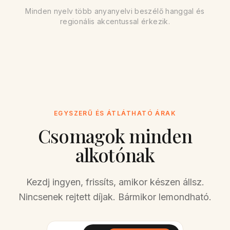
Minden nyelv több anyanyelvi beszélő hanggal és
regionális akcentussal érkezik.
Korean
Russian
🇰🇷
🇷🇺
20+
hang
25+
hang
Italian
Greek
🇮🇹
🇬🇷
20+
hang
12+
hang
Dutch
Portuguese
🇳🇱
🇧🇷
20+
hang
30+
hang
EGYSZERŰ ÉS ÁTLÁTHATÓ ÁRAK
Csomagok minden
Polish
Turkish
🇵🇱
🇹🇷
15+
hang
15+
hang
alkotónak
Swedish
Malay
🇸🇪
🇲🇾
Kezdj ingyen, frissíts, amikor készen állsz.
12+
hang
10+
hang
Nincsenek rejtett díjak. Bármikor lemondható.
Danish
Norwegian
🇩🇰
🇳🇴
10+
hang
10+
hang