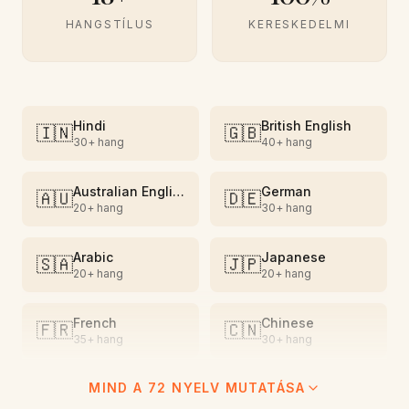
HANGSTÍLUS
KERESKEDELMI
Hindi
British English
🇮🇳
🇬🇧
30+
hang
40+
hang
Australian English
German
🇦🇺
🇩🇪
20+
hang
30+
hang
Arabic
Japanese
🇸🇦
🇯🇵
20+
hang
20+
hang
French
Chinese
🇫🇷
🇨🇳
35+
hang
30+
hang
MIND A 72 NYELV MUTATÁSA
Vietnamese
Spanish
🇻🇳
🇪🇸
15+
hang
35+
hang