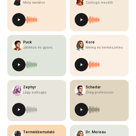
Mély narrátor
Csillogó mesélő
Puck
Kore
Játékos és gyors
Meleg és természetes
Zephyr
Schedar
Lágy suttogás
Öreg professzor
Termékbemutató
Dr. Moreau