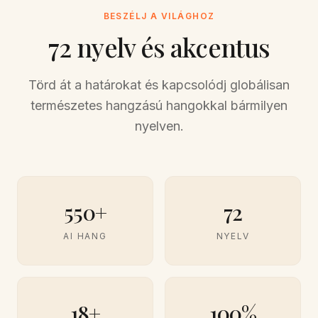
BESZÉLJ A VILÁGHOZ
72 nyelv és akcentus
Törd át a határokat és kapcsolódj globálisan
természetes hangzású hangokkal bármilyen
nyelven.
550+
72
AI HANG
NYELV
18+
100%