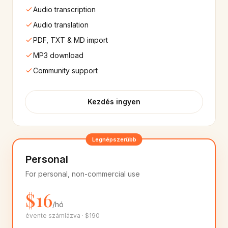
Finnish
Hungarian
Audio transcription
🇫🇮
🇭🇺
10+
hang
10+
hang
Audio translation
PDF, TXT & MD import
Hebrew
Marathi
🇮🇱
🇮🇳
MP3 download
10+
hang
8+
hang
Community support
Telugu
Indian English
🇮🇳
🇮🇳
10+
hang
25+
hang
Kezdés ingyen
Cantonese
Bulgarian
🇭🇰
🇧🇬
8+
hang
8+
hang
Legnépszerűbb
Croatian
Estonian
Personal
🇭🇷
🇪🇪
8+
hang
8+
hang
For personal, non-commercial use
$16
Latvian
Lithuanian
🇱🇻
🇱🇹
8+
hang
8+
hang
/hó
évente számlázva · $190