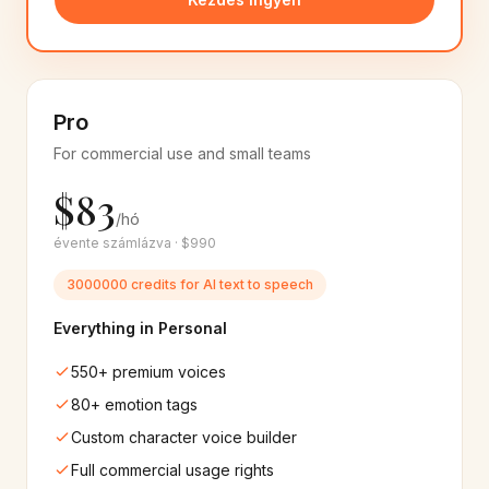
6+
hang
6+
hang
Brazilian Portuguese
Sinhala
🇧🇷
🇱🇰
20+
hang
6+
hang
Pro
Macedonian
Armenian
🇲🇰
🇦🇲
For commercial use and small teams
6+
hang
6+
hang
$83
/hó
Azerbaijani
Lao
🇦🇿
🇱🇦
6+
hang
6+
hang
évente számlázva · $990
3000000 credits for AI text to speech
Google
Microsoft
☁️
🔷
550+
hang
400+
hang
Everything in Personal
550+ premium voices
IBM
Amazon
🔬
🟠
30+
hang
60+
hang
80+ emotion tags
Custom character voice builder
Apple
Samsung
🍎
📱
Full commercial usage rights
220+
hang
220+
hang