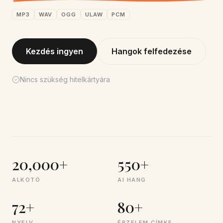
MP3
WAV
OGG
ULAW
PCM
Kezdés ingyen
Hangok felfedezése
Nincs szükség hitelkártyára
20,000+
550+
ALKOTÓ
AI HANG
72+
80+
NYELV
ÉRZELEM CÍMKE