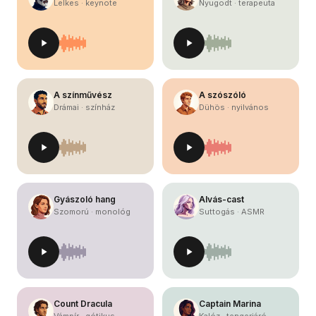
Lelkes · keynote
Nyugodt · terapeuta
A színművész
A szószóló
Drámai · színház
Dühös · nyilvános
Gyászoló hang
Alvás-cast
Szomorú · monológ
Suttogás · ASMR
Count Dracula
Captain Marina