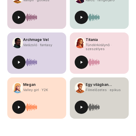
Vámpír · gótikus
Kalóz · tengerjáró
Archmage Vel
Titania
Varázsló · fantasy
Tündérkirálynő ·
szeszélyes
Megan
Egy világban…
Valley girl · Y2K
Filmelőzetes · epikus