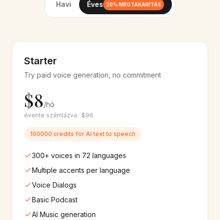
Havi
Éves
20% MEGTAKARÍTÁS
Thai
Indonesian
🇹🇭
🇮🇩
12+
hang
12+
hang
Bengali
Gujarati
🇧🇩
🇮🇳
Starter
10+
hang
8+
hang
Try paid voice generation, no commitment
Kannada
Malayalam
🇮🇳
🇮🇳
$8
8+
hang
8+
hang
/hó
évente számlázva · $96
Tamil
Filipino
🇮🇳
🇵🇭
10+
hang
10+
hang
100000 credits for AI text to speech
300+ voices in 72 languages
Swahili
Ukrainian
🇰🇪
🇺🇦
8+
hang
10+
hang
Multiple accents per language
Voice Dialogs
Urdu
Czech
🇵🇰
🇨🇿
Basic Podcast
8+
hang
10+
hang
AI Music generation