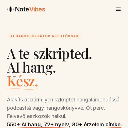
Note
Vibes
AI HANGGENERÁTOR ALKOTÓKNAK
A te szkripted.
AI hang.
Kész.
Alakíts át bármilyen szkriptet hangalámondássá,
podcasttá vagy hangoskönyvvé. Öt perc.
Felvevő eszközök nélkül.
550+ AI hang, 72+ nyelv, 80+ érzelem címke.