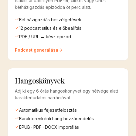
Alakíts át bármilyen PDF-et, cikket vagy URL-t
kétházigazdás epizóddá öt perc alatt.
Két házigazdás beszélgetések
12 podcast stílus és előbeállítás
PDF / URL → kész epizód
Podcast generálása
Hangoskönyvek
Adj ki egy 6 órás hangoskönyvet egy hétvége alatt
karaktertudatos narrációval.
Automatikus fejezetfelosztás
Karakterenkénti hang hozzárendelés
EPUB · PDF · DOCX importálás