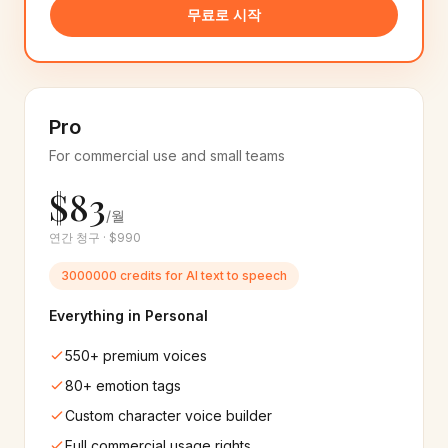
Albanian
Amharic
🇦🇱
🇪🇹
무료로 시작
6+
음성
6+
음성
Brazilian Portuguese
Sinhala
🇧🇷
🇱🇰
20+
음성
6+
음성
Pro
Macedonian
Armenian
🇲🇰
🇦🇲
For commercial use and small teams
6+
음성
6+
음성
$83
/월
Azerbaijani
Lao
🇦🇿
🇱🇦
6+
음성
6+
음성
연간 청구 · $990
3000000 credits for AI text to speech
Google
Microsoft
☁️
🔷
550+
음성
400+
음성
Everything in Personal
550+ premium voices
IBM
Amazon
🔬
🟠
30+
음성
60+
음성
80+ emotion tags
Custom character voice builder
Apple
Samsung
🍎
📱
Full commercial usage rights