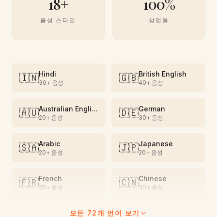
18+
100%
음성 스타일
상업용
Hindi
British English
🇮🇳
🇬🇧
30+
음성
40+
음성
Australian English
German
🇦🇺
🇩🇪
20+
음성
30+
음성
Arabic
Japanese
🇸🇦
🇯🇵
20+
음성
20+
음성
French
Chinese
🇫🇷
🇨🇳
35+
음성
30+
음성
모든 72개 언어 보기
Vietnamese
Spanish