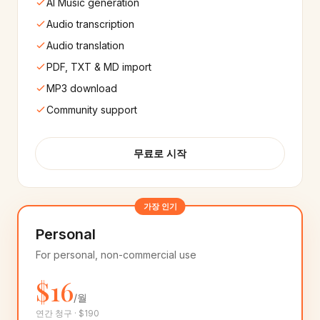
AI Music generation
Finnish
Hungarian
Audio transcription
🇫🇮
🇭🇺
10+
음성
10+
음성
Audio translation
PDF, TXT & MD import
Hebrew
Marathi
🇮🇱
🇮🇳
MP3 download
10+
음성
8+
음성
Community support
Telugu
Indian English
🇮🇳
🇮🇳
10+
음성
25+
음성
무료로 시작
Cantonese
Bulgarian
🇭🇰
🇧🇬
8+
음성
8+
음성
가장 인기
Croatian
Estonian
Personal
🇭🇷
🇪🇪
8+
음성
8+
음성
For personal, non-commercial use
$16
Latvian
Lithuanian
🇱🇻
🇱🇹
8+
음성
8+
음성
/월
연간 청구 · $190