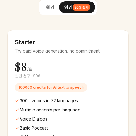
월간
연간
20% 절약
Thai
Indonesian
🇹🇭
🇮🇩
12+
음성
12+
음성
Bengali
Gujarati
🇧🇩
🇮🇳
Starter
10+
음성
8+
음성
Try paid voice generation, no commitment
Kannada
Malayalam
🇮🇳
🇮🇳
$8
8+
음성
8+
음성
/월
연간 청구 · $96
Tamil
Filipino
🇮🇳
🇵🇭
10+
음성
10+
음성
100000 credits for AI text to speech
300+ voices in 72 languages
Swahili
Ukrainian
🇰🇪
🇺🇦
8+
음성
10+
음성
Multiple accents per language
Voice Dialogs
Urdu
Czech
🇵🇰
🇨🇿
Basic Podcast
8+
음성
10+
음성