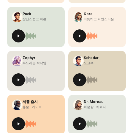
Puck
Kore
장난스럽고 빠른
따뜻하고 자연스러운
Zephyr
Schedar
부드러운 속삭임
노교수
제품 출시
Dr. Moreau
흥분 · 키노트
차분함 · 치료사