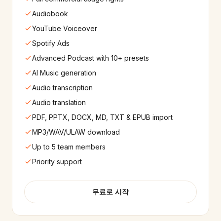
220+
음성
220+
음성
Audiobook
YouTube Voiceover
Spotify Ads
Advanced Podcast with 10+ presets
AI Music generation
Audio transcription
Audio translation
PDF, PPTX, DOCX, MD, TXT & EPUB import
MP3/WAV/ULAW download
Up to 5 team members
Priority support
무료로 시작