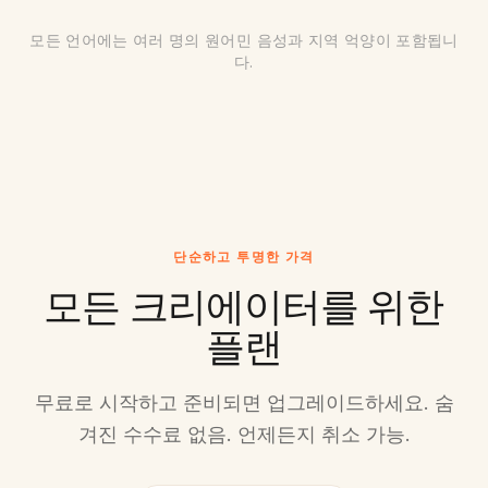
🇻🇳
🇪🇸
15+
음성
35+
음성
모든 언어에는 여러 명의 원어민 음성과 지역 억양이 포함됩니
다.
Korean
Russian
🇰🇷
🇷🇺
20+
음성
25+
음성
Italian
Greek
🇮🇹
🇬🇷
20+
음성
12+
음성
Dutch
Portuguese
🇳🇱
🇧🇷
20+
음성
30+
음성
단순하고 투명한 가격
모든 크리에이터를 위한
Polish
Turkish
🇵🇱
🇹🇷
15+
음성
15+
음성
플랜
Swedish
Malay
🇸🇪
🇲🇾
무료로 시작하고 준비되면 업그레이드하세요. 숨
12+
음성
10+
음성
겨진 수수료 없음. 언제든지 취소 가능.
Danish
Norwegian
🇩🇰
🇳🇴
10+
음성
10+
음성