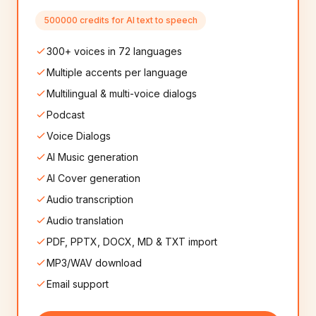
Punjabi
Romanian
🇮🇳
🇷🇴
500000 credits for AI text to speech
8+
음성
8+
음성
300+ voices in 72 languages
Serbian
Slovak
🇷🇸
🇸🇰
Multiple accents per language
8+
음성
8+
음성
Multilingual & multi-voice dialogs
Slovenian
Persian
Podcast
🇸🇮
🇮🇷
8+
음성
10+
음성
Voice Dialogs
AI Music generation
Nepali
Afrikaans
🇳🇵
🇿🇦
8+
음성
8+
음성
AI Cover generation
Audio transcription
Icelandic
Georgian
🇮🇸
🇬🇪
Audio translation
6+
음성
6+
음성
PDF, PPTX, DOCX, MD & TXT import
MP3/WAV download
Catalan
Mongolian
🇪🇸
🇲🇳
8+
음성
6+
음성
Email support