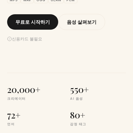
MP3
WAV
OGG
ULAW
PCM
무료로 시작하기
음성 살펴보기
신용카드 불필요
20,000+
550+
크리에이터
AI 음성
72+
80+
언어
감정 태그