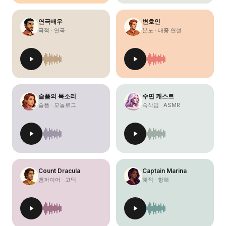
연극배우
변호인
극적 · 연극
분노 · 대중 연설
슬픔의 목소리
수면 캐스트
슬픔 · 모놀로그
속삭임 · ASMR
Count Dracula
Captain Marina
뱀파이어 · 고딕
해적 · 항해