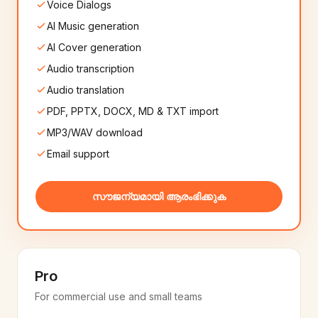
6+
വോയ്‌സുകൾ
6+
വോയ്‌സുകൾ
Voice Dialogs
AI Music generation
Catalan
Mongolian
🇪🇸
🇲🇳
AI Cover generation
8+
വോയ്‌സുകൾ
6+
വോയ്‌സുകൾ
Audio transcription
Audio translation
Albanian
Amharic
🇦🇱
🇪🇹
6+
വോയ്‌സുകൾ
6+
വോയ്‌സുകൾ
PDF, PPTX, DOCX, MD & TXT import
MP3/WAV download
Brazilian Portuguese
Sinhala
🇧🇷
🇱🇰
Email support
20+
വോയ്‌സുകൾ
6+
വോയ്‌സുകൾ
Macedonian
Armenian
സൗജന്യമായി ആരംഭിക്കുക
🇲🇰
🇦🇲
6+
വോയ്‌സുകൾ
6+
വോയ്‌സുകൾ
Azerbaijani
Lao
🇦🇿
🇱🇦
6+
വോയ്‌സുകൾ
6+
വോയ്‌സുകൾ
Pro
For commercial use and small teams
Google
Microsoft
☁️
🔷
550+
വോയ്‌സുകൾ
400+
വോയ്‌സുകൾ