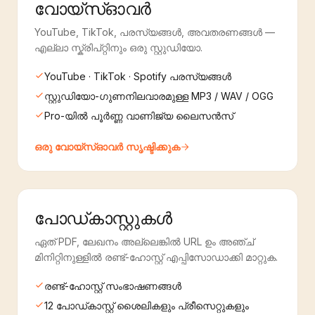
വോയ്‌സ്ഓവർ
YouTube, TikTok, പരസ്യങ്ങൾ, അവതരണങ്ങൾ —
എല്ലാ സ്ക്രിപ്റ്റിനും ഒരു സ്റ്റുഡിയോ.
YouTube · TikTok · Spotify പരസ്യങ്ങൾ
സ്റ്റുഡിയോ-ഗുണനിലവാരമുള്ള MP3 / WAV / OGG
Pro-യിൽ പൂർണ്ണ വാണിജ്യ ലൈസൻസ്
ഒരു വോയ്‌സ്ഓവർ സൃഷ്ടിക്കുക
പോഡ്‌കാസ്റ്റുകൾ
ഏത് PDF, ലേഖനം അല്ലെങ്കിൽ URL ഉം അഞ്ച്
മിനിറ്റിനുള്ളിൽ രണ്ട്-ഹോസ്റ്റ് എപ്പിസോഡാക്കി മാറ്റുക.
രണ്ട്-ഹോസ്റ്റ് സംഭാഷണങ്ങൾ
12 പോഡ്‌കാസ്റ്റ് ശൈലികളും പ്രീസെറ്റുകളും