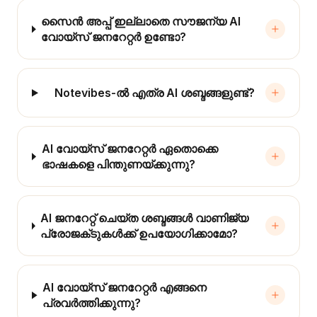
സൈൻ അപ്പ് ഇല്ലാതെ സൗജന്യ AI
വോയ്‌സ് ജനറേറ്റർ ഉണ്ടോ?
Notevibes-ൽ എത്ര AI ശബ്ദങ്ങളുണ്ട്?
AI വോയ്‌സ് ജനറേറ്റർ ഏതൊക്കെ
ഭാഷകളെ പിന്തുണയ്ക്കുന്നു?
AI ജനറേറ്റ് ചെയ്ത ശബ്ദങ്ങൾ വാണിജ്യ
പ്രോജക്‌ടുകൾക്ക് ഉപയോഗിക്കാമോ?
AI വോയ്‌സ് ജനറേറ്റർ എങ്ങനെ
പ്രവർത്തിക്കുന്നു?