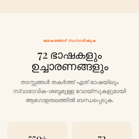
ലോകത്തോട് സംസാരിക്കുക
72 ഭാഷകളും
ഉച്ചാരണങ്ങളും
തടസ്സങ്ങൾ തകർത്ത് ഏത് ഭാഷയിലും
സ്വാഭാവിക-ശബ്ദമുള്ള വോയ്‌സുകളുമായി
ആഗോളതലത്തിൽ ബന്ധപ്പെടുക.
550+
72