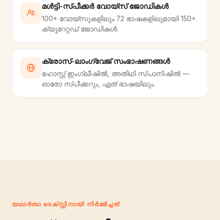
മൾട്ടി-സ്പീക്കർ വോയ്‌സ് ജോഡികൾ
100+ വോയ്‌സുകളിലും 72 ഭാഷകളിലുമായി 150+
ക്യൂറേറ്റഡ് ജോഡികൾ.
ക്രോസ്-ലാംഗ്വേജ് സംഭാഷണങ്ങൾ
ഹോസ്റ്റ് ഇംഗ്ലീഷിൽ, അതിഥി സ്പാനിഷിൽ —
ഓരോ സ്പീക്കറും, ഏത് ഭാഷയിലും.
യഥാർത്ഥ ടെക്‌സ്റ്റിനായി നിർമ്മിച്ചത്