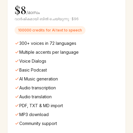
$8
Swahili
Ukrainian
🇰🇪
🇺🇦
8+
വോയ്‌സുകൾ
10+
വോയ്‌സുകൾ
/മാസം
വാർഷികമായി ബിൽ ചെയ്യുന്നു · $96
Urdu
Czech
🇵🇰
🇨🇿
100000 credits for AI text to speech
8+
വോയ്‌സുകൾ
10+
വോയ്‌സുകൾ
300+ voices in 72 languages
Finnish
Hungarian
🇫🇮
🇭🇺
Multiple accents per language
10+
വോയ്‌സുകൾ
10+
വോയ്‌സുകൾ
Voice Dialogs
Hebrew
Marathi
Basic Podcast
🇮🇱
🇮🇳
10+
വോയ്‌സുകൾ
8+
വോയ്‌സുകൾ
AI Music generation
Audio transcription
Telugu
Indian English
🇮🇳
🇮🇳
Audio translation
10+
വോയ്‌സുകൾ
25+
വോയ്‌സുകൾ
PDF, TXT & MD import
Cantonese
Bulgarian
🇭🇰
🇧🇬
MP3 download
8+
വോയ്‌സുകൾ
8+
വോയ്‌സുകൾ
Community support