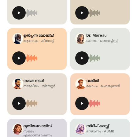
ഉൽപ്പന്ന ലോഞ്ച്
Dr. Moreau
ആവേശം · കീനോട്ട്
ശാന്തം · തെറാപ്പിസ്റ്റ്
നാടക നടൻ
വക്കീൽ
നാടകീയം · തിയേറ്റർ
കോപം · പൊതുവേദി
ദുഃഖിത വോയ്‌സ്
സ്ലീപ് കാസ്റ്റ്
സങ്കടം ·
മന്ത്രണം · ASMR
ഏകാഗ്രഭാഷണം