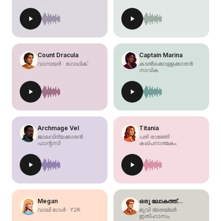
Count Dracula
Captain Marina
വാമ്പയർ · ഗോഥിക്
കടൽക്കൊള്ളക്കാരൻ ·
നാവിക
Archmage Vel
Titania
ജാലവിദ്യക്കാരൻ ·
പരി രാജ്ഞി ·
ഫാന്റസി
കല്പനാത്മകം
Megan
ഒരു ലോകത്ത്…
വാലി ഗേൾ · Y2K
മൂവി ട്രെയ്‌ലർ ·
ഇതിഹാസം