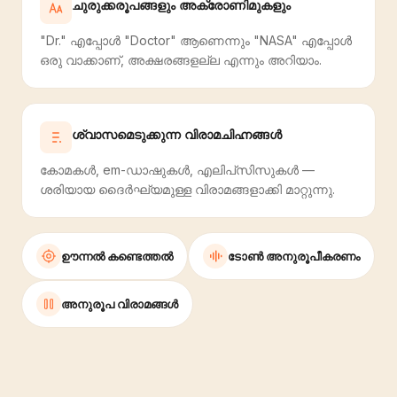
ചുരുക്കരൂപങ്ങളും അക്രോണിമുകളും
"Dr." എപ്പോൾ "Doctor" ആണെന്നും "NASA" എപ്പോൾ
ഒരു വാക്കാണ്, അക്ഷരങ്ങളല്ല എന്നും അറിയാം.
ശ്വാസമെടുക്കുന്ന വിരാമചിഹ്നങ്ങൾ
കോമകൾ, em-ഡാഷുകൾ, എലിപ്‌സിസുകൾ —
ശരിയായ ദൈർഘ്യമുള്ള വിരാമങ്ങളാക്കി മാറ്റുന്നു.
ഊന്നൽ കണ്ടെത്തൽ
ടോൺ അനുരൂപീകരണം
അനുരൂപ വിരാമങ്ങൾ