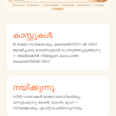
കാസ്റ്റുകൾ.
AI ഓരോ സ്പീക്കറെയും കണ്ടെത്തി 550+-ൽ നിന്ന്
യോജിച്ച ഒരു വോയ്‌സുമായി പൊരുത്തപ്പെടുത്തുന്നു
— അല്ലെങ്കിൽ നിങ്ങളുടെ കഥാപാത്ര
ലൈബ്രറിയിൽ നിന്ന്.
നയിക്കുന്നു.
സീൻ ഡയറക്ഷൻ ഓരോ ഖണ്ഡികയിലും
വന്നുചേരുന്നു: ടോൺ, വേഗത, മൂഡ് —
സ്വയമേവയും എഡിറ്റ് ചെയ്യാവുന്നതും.