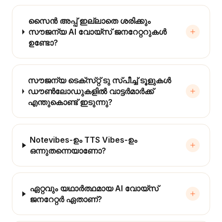
സൈൻ അപ്പ് ഇല്ലാതെ ശരിക്കും
സൗജന്യ AI വോയ്‌സ് ജനറേറ്ററുകൾ
ഉണ്ടോ?
സൗജന്യ ടെക്‌സ്‌റ്റ് ടു സ്‌പീച്ച് ടൂളുകൾ
ഡൗൺലോഡുകളിൽ വാട്ടർമാർക്ക്
എന്തുകൊണ്ട് ഇടുന്നു?
Notevibes-ഉം TTS Vibes-ഉം
ഒന്നുതന്നെയാണോ?
ഏറ്റവും യഥാർത്ഥമായ AI വോയ്‌സ്
ജനറേറ്റർ ഏതാണ്?