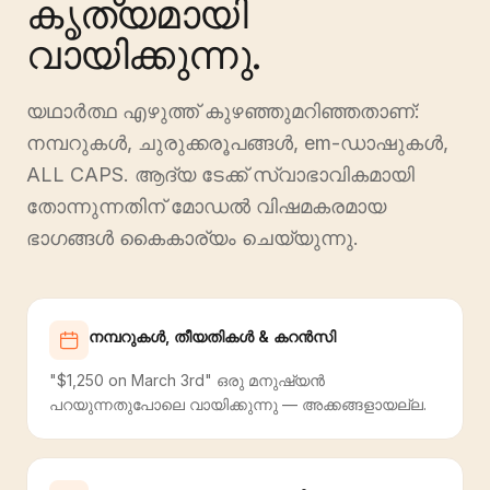
കൃത്യമായി
വായിക്കുന്നു.
യഥാർത്ഥ എഴുത്ത് കുഴഞ്ഞുമറിഞ്ഞതാണ്:
നമ്പറുകൾ, ചുരുക്കരൂപങ്ങൾ, em-ഡാഷുകൾ,
ALL CAPS. ആദ്യ ടേക്ക് സ്വാഭാവികമായി
തോന്നുന്നതിന് മോഡൽ വിഷമകരമായ
ഭാഗങ്ങൾ കൈകാര്യം ചെയ്യുന്നു.
നമ്പറുകൾ, തീയതികൾ & കറൻസി
"$1,250 on March 3rd" ഒരു മനുഷ്യൻ
പറയുന്നതുപോലെ വായിക്കുന്നു — അക്കങ്ങളായല്ല.