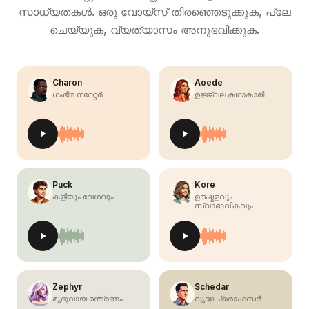
സാധ്യതകൾ. ഒരു വോയ്‌സ് തിരഞ്ഞെടുക്കുക, പ്ലേ
ചെയ്യുക, വ്യത്യാസം അനുഭവിക്കുക.
Charon
Aoede
ഗംഭീര നറേറ്റർ
ഉജ്ജ്വല കഥാകാരി
Puck
Kore
കളിയും വേഗവും
ഊഷ്മളവും
സ്വാഭാവികവും
Zephyr
Schedar
മൃദുവായ മന്ത്രണം
വൃദ്ധ പ്രൊഫസർ