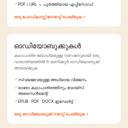
PDF / URL → പൂർത്തിയായ എപ്പിസോഡ്
ഒരു പോഡ്‌കാസ്റ്റ് ജനറേറ്റ് ചെയ്യുക
ഓഡിയോബുക്കുകൾ
കഥാപാത്ര-ബോധ്യമുള്ള നറേഷനുമായി ഒരു
വാരാന്ത്യത്തിൽ 6-മണിക്കൂർ ഓഡിയോബുക്ക്
അയയ്ക്കുക.
സ്വയമേവയുള്ള അധ്യായ വിഭജനം
ഓരോ കഥാപാത്രത്തിനും വോയ്‌സ്
അസൈൻമെന്റ്
EPUB · PDF · DOCX ഇമ്പോർട്ട്
ഒരു ഓഡിയോബുക്ക് നറേറ്റ് ചെയ്യുക