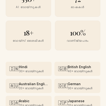
AI വോയ്‌സുകൾ
ഭാഷകൾ
18+
100%
വോയ്‌സ് ശൈലികൾ
വാണിജ്യപരം
Hindi
British English
🇮🇳
🇬🇧
30+
വോയ്‌സുകൾ
40+
വോയ്‌സുകൾ
Australian English
German
🇦🇺
🇩🇪
20+
വോയ്‌സുകൾ
30+
വോയ്‌സുകൾ
Arabic
Japanese
🇸🇦
🇯🇵
20+
വോയ്‌സുകൾ
20+
വോയ്‌സുകൾ