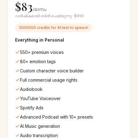
$83
/മാസം
IBM
Amazon
🔬
🟠
വാർഷികമായി ബിൽ ചെയ്യുന്നു · $990
30+
വോയ്‌സുകൾ
60+
വോയ്‌സുകൾ
3000000 credits for AI text to speech
Apple
Samsung
🍎
📱
Everything in Personal
220+
വോയ്‌സുകൾ
220+
വോയ്‌സുകൾ
550+ premium voices
80+ emotion tags
Custom character voice builder
Full commercial usage rights
Audiobook
YouTube Voiceover
Spotify Ads
Advanced Podcast with 10+ presets
AI Music generation
Audio transcription