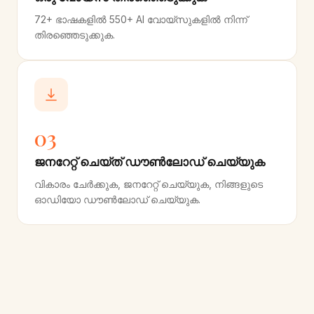
72+ ഭാഷകളിൽ 550+ AI വോയ്‌സുകളിൽ നിന്ന്
തിരഞ്ഞെടുക്കുക.
03
ജനറേറ്റ് ചെയ്ത് ഡൗൺലോഡ് ചെയ്യുക
വികാരം ചേർക്കുക, ജനറേറ്റ് ചെയ്യുക, നിങ്ങളുടെ
ഓഡിയോ ഡൗൺലോഡ് ചെയ്യുക.