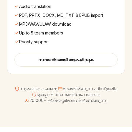
Audio translation
PDF, PPTX, DOCX, MD, TXT & EPUB import
MP3/WAV/ULAW download
Up to 5 team members
Priority support
സൗജന്യമായി ആരംഭിക്കുക
സുരക്ഷിത ചെക്കൗട്ട്
മറഞ്ഞിരിക്കുന്ന ഫീസ് ഇല്ല
എപ്പോൾ വേണമെങ്കിലും റദ്ദാക്കാം
20,000+ ക്രിയേറ്റർമാർ വിശ്വസിക്കുന്നു