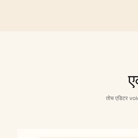
ए
तोच एडिटर voi