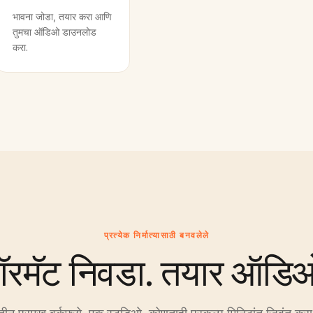
भावना जोडा, तयार करा आणि
तुमचा ऑडिओ डाउनलोड
करा.
प्रत्येक निर्मात्यासाठी बनवलेले
ॉरमॅट निवडा. तयार ऑडि