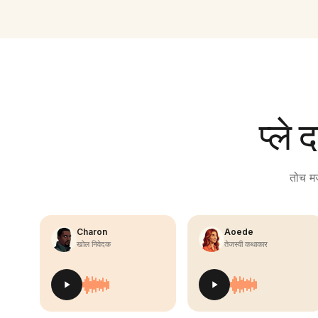
प्ले 
तोच मज
Charon
Aoede
खोल निवेदक
तेजस्वी कथाकार