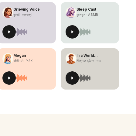
Grieving Voice
Sleep Cast
दुःखी · एकपात्री
कुजबुज · ASMR
Megan
In a World…
व्हॅली गर्ल · Y2K
चित्रपट ट्रेलर · भव्य