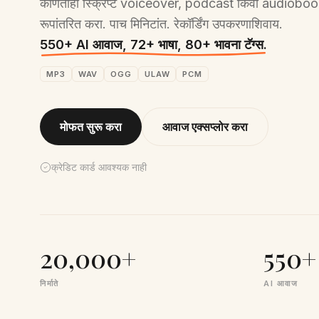
कोणताही स्क्रिप्ट voiceover, podcast किंवा audiobook
रूपांतरित करा. पाच मिनिटांत. रेकॉर्डिंग उपकरणाशिवाय.
550+ AI आवाज, 72+ भाषा, 80+ भावना टॅग्स.
MP3
WAV
OGG
ULAW
PCM
मोफत सुरू करा
आवाज एक्सप्लोर करा
क्रेडिट कार्ड आवश्यक नाही
20,000+
550+
निर्माते
AI आवाज