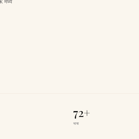
 मध्ये
72+
भाषा