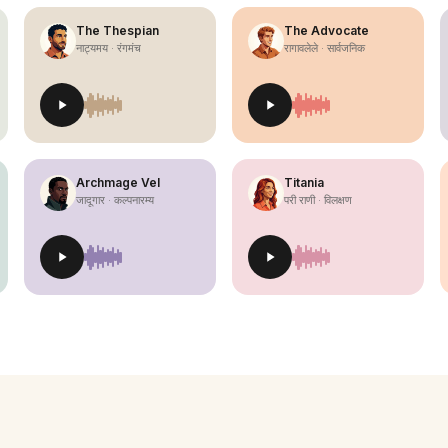
The Thespian
The Advocate
नाट्यमय · रंगमंच
रागावलेले · सार्वजनिक
Archmage Vel
Titania
जादूगार · कल्पनारम्य
परी राणी · विलक्षण