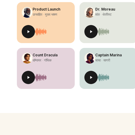
Product Launch
Dr. Moreau
उत्साहित · मुख्य भाषण
शांत · थेरपिस्ट
Count Dracula
Captain Marina
व्हॅम्पायर · गॉथिक
चाचा · सागरी