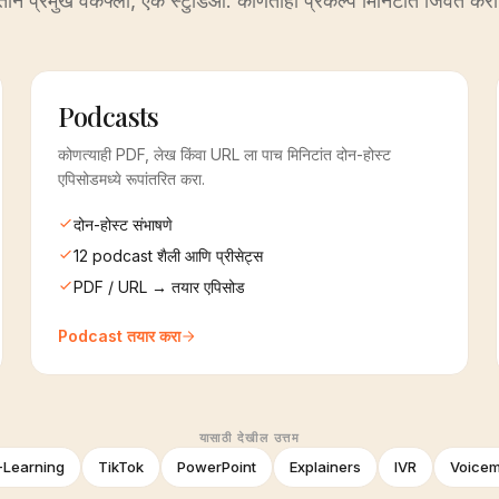
तीन प्रमुख वर्कफ्लो, एक स्टुडिओ. कोणताही प्रकल्प मिनिटांत जिवंत करा
Podcasts
कोणत्याही PDF, लेख किंवा URL ला पाच मिनिटांत दोन-होस्ट
एपिसोडमध्ये रूपांतरित करा.
दोन-होस्ट संभाषणे
12 podcast शैली आणि प्रीसेट्स
PDF / URL → तयार एपिसोड
Podcast तयार करा
यासाठी देखील उत्तम
-Learning
TikTok
PowerPoint
Explainers
IVR
Voicem