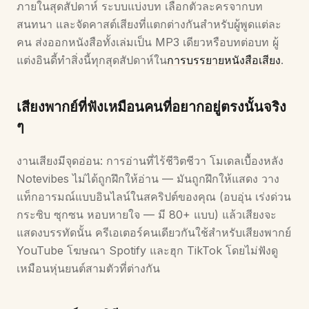
ภายในสุดสัปดาห์ ระบบแบ่งบท เลือกตัวละครจากบท
สนทนา และจัดคาสต์เสียงที่แตกต่างกันสำหรับผู้พูดแต่ละ
คน ส่งออกหนังสือทั้งเล่มเป็น MP3 เดียวหรือบทต่อบท ผู้
แต่งอินดี้ทำสิ่งนี้ทุกสุดสัปดาห์ใน
การบรรยายหนังสือเสียง
.
เสียงพากย์ที่ฟังเหมือนคนที่อยากอยู่ตรงนั้นจริง
ๆ
งานเสียงมีจุดอ่อน: การอ่านที่ไร้ชีวิตชีวา โมเดลเบื้องหลัง
Notevibes ไม่ได้ถูกฝึกให้อ่าน — มันถูกฝึกให้แสดง วาง
แท็กอารมณ์แบบอินไลน์ในสคริปต์ของคุณ (อบอุ่น เร่งด่วน
กระซิบ ซุกซน หอบหายใจ — มี 80+ แบบ) แล้วเสียงจะ
แสดงบรรทัดนั้น ครีเอเตอร์คนเดียวกันใช้สำหรับเสียงพากย์
YouTube โฆษณา Spotify และฮุก TikTok โดยไม่ฟังดู
เหมือนหุ่นยนต์สามตัวที่ต่างกัน