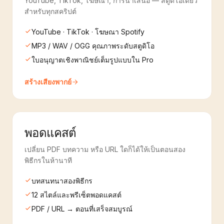
YouTube, TikTok, โฆษณา, การนำเสนอ — สตูดิโอเดียว
สำหรับทุกสคริปต์
YouTube · TikTok · โฆษณา Spotify
MP3 / WAV / OGG คุณภาพระดับสตูดิโอ
ใบอนุญาตเชิงพาณิชย์เต็มรูปแบบใน Pro
สร้างเสียงพากย์
พอดแคสต์
เปลี่ยน PDF บทความ หรือ URL ใดก็ได้ให้เป็นตอนสอง
พิธีกรในห้านาที
บทสนทนาสองพิธีกร
12 สไตล์และพรีเซ็ตพอดแคสต์
PDF / URL → ตอนที่เสร็จสมบูรณ์