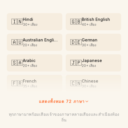
Hindi
British English
🇮🇳
🇬🇧
30+
เสียง
40+
เสียง
Australian English
German
🇦🇺
🇩🇪
20+
เสียง
30+
เสียง
Arabic
Japanese
🇸🇦
🇯🇵
20+
เสียง
20+
เสียง
French
Chinese
🇫🇷
🇨🇳
35+
เสียง
30+
เสียง
แสดงทั้งหมด 72 ภาษา
Vietnamese
Spanish
🇻🇳
🇪🇸
15+
เสียง
35+
เสียง
ทุกภาษามาพร้อมเสียงเจ้าของภาษาหลายเสียงและสำเนียงท้อง
ถิ่น
Korean
Russian
🇰🇷
🇷🇺
20+
เสียง
25+
เสียง