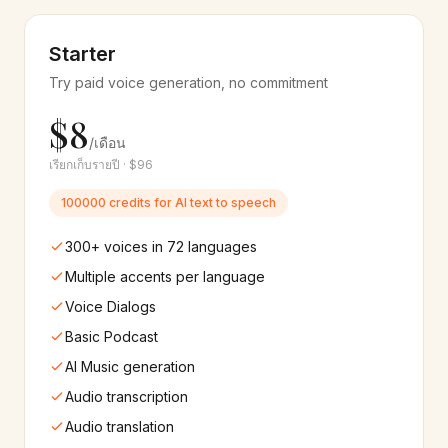
Bengali
Gujarati
🇧🇩
🇮🇳
Starter
10+
เสียง
8+
เสียง
Try paid voice generation, no commitment
Kannada
Malayalam
🇮🇳
🇮🇳
$8
8+
เสียง
8+
เสียง
/เดือน
เรียกเก็บรายปี · $96
Tamil
Filipino
🇮🇳
🇵🇭
10+
เสียง
10+
เสียง
100000 credits for AI text to speech
300+ voices in 72 languages
Swahili
Ukrainian
🇰🇪
🇺🇦
8+
เสียง
10+
เสียง
Multiple accents per language
Voice Dialogs
Urdu
Czech
🇵🇰
🇨🇿
Basic Podcast
8+
เสียง
10+
เสียง
AI Music generation
Finnish
Hungarian
Audio transcription
🇫🇮
🇭🇺
10+
เสียง
10+
เสียง
Audio translation