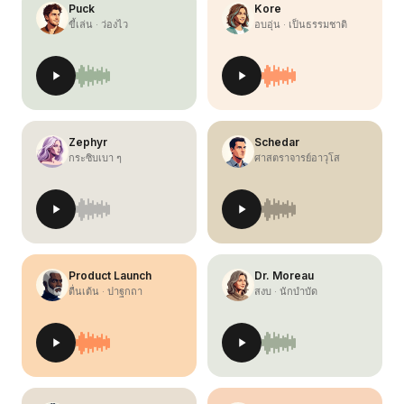
Puck
Kore
ขี้เล่น · ว่องไว
อบอุ่น · เป็นธรรมชาติ
Zephyr
Schedar
กระซิบเบา ๆ
ศาสตราจารย์อาวุโส
Product Launch
Dr. Moreau
ตื่นเต้น · ปาฐกถา
สงบ · นักบำบัด