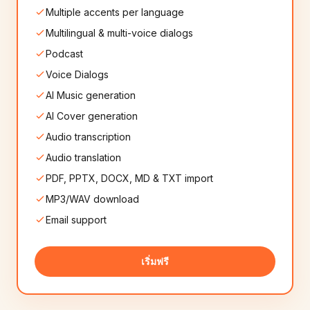
Serbian
Slovak
🇷🇸
🇸🇰
Multiple accents per language
8+
เสียง
8+
เสียง
Multilingual & multi-voice dialogs
Slovenian
Persian
Podcast
🇸🇮
🇮🇷
8+
เสียง
10+
เสียง
Voice Dialogs
AI Music generation
Nepali
Afrikaans
🇳🇵
🇿🇦
8+
เสียง
8+
เสียง
AI Cover generation
Audio transcription
Icelandic
Georgian
🇮🇸
🇬🇪
Audio translation
6+
เสียง
6+
เสียง
PDF, PPTX, DOCX, MD & TXT import
MP3/WAV download
Catalan
Mongolian
🇪🇸
🇲🇳
8+
เสียง
6+
เสียง
Email support
Albanian
Amharic
🇦🇱
🇪🇹
เริ่มฟรี
6+
เสียง
6+
เสียง
Brazilian Portuguese
Sinhala
🇧🇷
🇱🇰