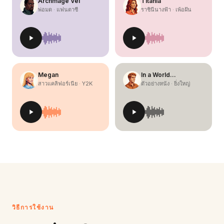
Archmage Vel
Titania
พ่อมด · แฟนตาซี
ราชินีนางฟ้า · เพ้อฝัน
Megan
In a World…
สาวแคลิฟอร์เนีย · Y2K
ตัวอย่างหนัง · ยิ่งใหญ่
วิธีการใช้งาน