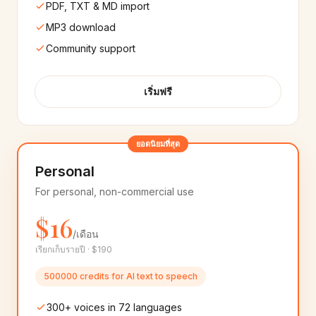
PDF, TXT & MD import
Hebrew
Marathi
🇮🇱
🇮🇳
MP3 download
10+
เสียง
8+
เสียง
Community support
Telugu
Indian English
🇮🇳
🇮🇳
10+
เสียง
25+
เสียง
เริ่มฟรี
Cantonese
Bulgarian
🇭🇰
🇧🇬
8+
เสียง
8+
เสียง
ยอดนิยมที่สุด
Croatian
Estonian
Personal
🇭🇷
🇪🇪
8+
เสียง
8+
เสียง
For personal, non-commercial use
$16
Latvian
Lithuanian
🇱🇻
🇱🇹
8+
เสียง
8+
เสียง
/เดือน
เรียกเก็บรายปี · $190
Punjabi
Romanian
🇮🇳
🇷🇴
500000 credits for AI text to speech
8+
เสียง
8+
เสียง
300+ voices in 72 languages