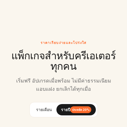
Italian
Greek
🇮🇹
🇬🇷
20+
เสียง
12+
เสียง
Dutch
Portuguese
🇳🇱
🇧🇷
20+
เสียง
30+
เสียง
ราคาเรียบง่ายและโปร่งใส
แพ็กเกจสำหรับครีเอเตอร์
Polish
Turkish
🇵🇱
🇹🇷
15+
เสียง
15+
เสียง
ทุกคน
Swedish
Malay
🇸🇪
🇲🇾
เริ่มฟรี อัปเกรดเมื่อพร้อม ไม่มีค่าธรรมเนียม
12+
เสียง
10+
เสียง
แอบแฝง ยกเลิกได้ทุกเมื่อ
Danish
Norwegian
🇩🇰
🇳🇴
10+
เสียง
10+
เสียง
รายเดือน
รายปี
ประหยัด 20%
Thai
Indonesian
🇹🇭
🇮🇩
12+
เสียง
12+
เสียง