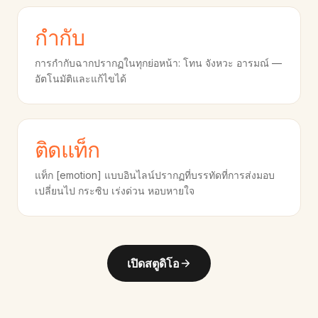
กำกับ
การกำกับฉากปรากฏในทุกย่อหน้า: โทน จังหวะ อารมณ์ —
อัตโนมัติและแก้ไขได้
ติดแท็ก
แท็ก [emotion] แบบอินไลน์ปรากฏที่บรรทัดที่การส่งมอบ
เปลี่ยนไป กระซิบ เร่งด่วน หอบหายใจ
เปิดสตูดิโอ