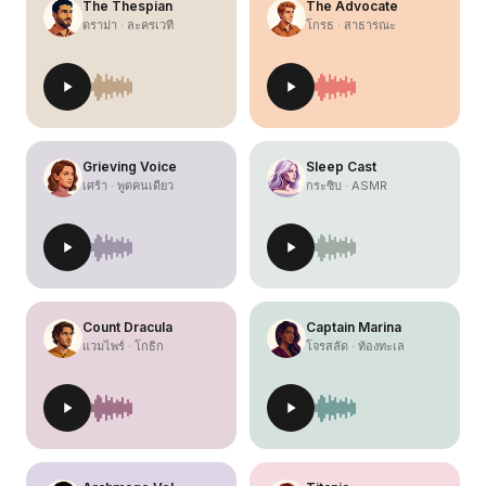
The Thespian
The Advocate
ดราม่า · ละครเวที
โกรธ · สาธารณะ
Grieving Voice
Sleep Cast
เศร้า · พูดคนเดียว
กระซิบ · ASMR
Count Dracula
Captain Marina
แวมไพร์ · โกธิก
โจรสลัด · ท้องทะเล