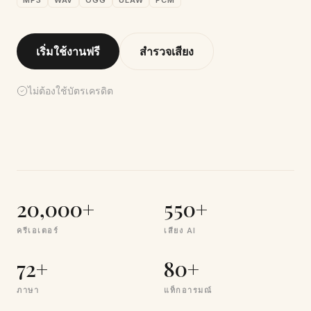
MP3
WAV
OGG
ULAW
PCM
เริ่มใช้งานฟรี
สำรวจเสียง
ไม่ต้องใช้บัตรเครดิต
20,000+
550+
ครีเอเตอร์
เสียง AI
72+
80+
ภาษา
แท็กอารมณ์