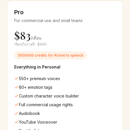
20+
เสียง
6+
เสียง
Pro
Macedonian
Armenian
🇲🇰
🇦🇲
For commercial use and small teams
6+
เสียง
6+
เสียง
$83
/เดือน
Azerbaijani
Lao
🇦🇿
🇱🇦
6+
เสียง
6+
เสียง
เรียกเก็บรายปี · $990
3000000 credits for AI text to speech
Google
Microsoft
☁️
🔷
550+
เสียง
400+
เสียง
Everything in Personal
550+ premium voices
IBM
Amazon
🔬
🟠
30+
เสียง
60+
เสียง
80+ emotion tags
Custom character voice builder
Apple
Samsung
🍎
📱
Full commercial usage rights
220+
เสียง
220+
เสียง
Audiobook
YouTube Voiceover