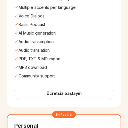
Swahili
Ukrainian
🇰🇪
🇺🇦
8+
ses
10+
ses
Multiple accents per language
Voice Dialogs
Urdu
Czech
🇵🇰
🇨🇿
Basic Podcast
8+
ses
10+
ses
AI Music generation
Finnish
Hungarian
Audio transcription
🇫🇮
🇭🇺
10+
ses
10+
ses
Audio translation
PDF, TXT & MD import
Hebrew
Marathi
🇮🇱
🇮🇳
MP3 download
10+
ses
8+
ses
Community support
Telugu
Indian English
🇮🇳
🇮🇳
10+
ses
25+
ses
Ücretsiz başlayın
Cantonese
Bulgarian
🇭🇰
🇧🇬
8+
ses
8+
ses
En Popüler
Croatian
Estonian
Personal
🇭🇷
🇪🇪