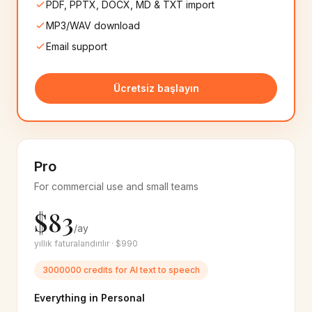
PDF, PPTX, DOCX, MD & TXT import
MP3/WAV download
Catalan
Mongolian
🇪🇸
🇲🇳
8+
ses
6+
ses
Email support
Albanian
Amharic
🇦🇱
🇪🇹
Ücretsiz başlayın
6+
ses
6+
ses
Brazilian Portuguese
Sinhala
🇧🇷
🇱🇰
20+
ses
6+
ses
Pro
Macedonian
Armenian
🇲🇰
🇦🇲
For commercial use and small teams
6+
ses
6+
ses
$83
/ay
Azerbaijani
Lao
🇦🇿
🇱🇦
6+
ses
6+
ses
yıllık faturalandırılır · $990
3000000 credits for AI text to speech
Google
Microsoft
☁️
🔷
550+
ses
400+
ses
Everything in Personal