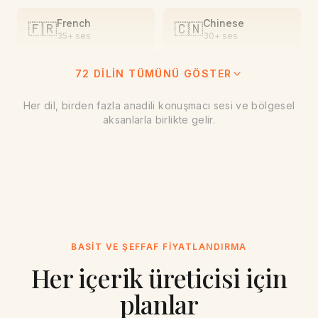
French
Chinese
🇫🇷
🇨🇳
35+
ses
30+
ses
72 DILIN TÜMÜNÜ GÖSTER
Vietnamese
Spanish
🇻🇳
🇪🇸
15+
ses
35+
ses
Her dil, birden fazla anadili konuşmacı sesi ve bölgesel
aksanlarla birlikte gelir.
Korean
Russian
🇰🇷
🇷🇺
20+
ses
25+
ses
Italian
Greek
🇮🇹
🇬🇷
20+
ses
12+
ses
Dutch
Portuguese
🇳🇱
🇧🇷
20+
ses
30+
ses
BASIT VE ŞEFFAF FIYATLANDIRMA
Her içerik üreticisi için
Polish
Turkish
🇵🇱
🇹🇷
15+
ses
15+
ses
planlar