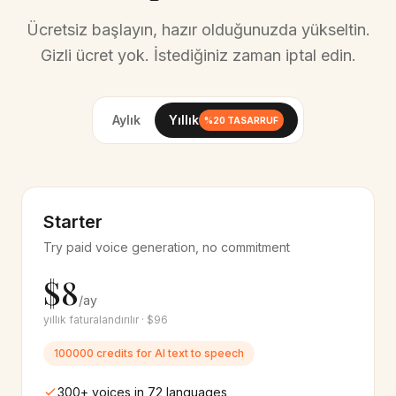
Swedish
Malay
🇸🇪
🇲🇾
Ücretsiz başlayın, hazır olduğunuzda yükseltin.
12+
ses
10+
ses
Gizli ücret yok. İstediğiniz zaman iptal edin.
Danish
Norwegian
🇩🇰
🇳🇴
10+
ses
10+
ses
Aylık
Yıllık
%20 TASARRUF
Thai
Indonesian
🇹🇭
🇮🇩
12+
ses
12+
ses
Bengali
Gujarati
🇧🇩
🇮🇳
Starter
10+
ses
8+
ses
Try paid voice generation, no commitment
Kannada
Malayalam
🇮🇳
🇮🇳
$8
8+
ses
8+
ses
/ay
yıllık faturalandırılır · $96
Tamil
Filipino
🇮🇳
🇵🇭
10+
ses
10+
ses
100000 credits for AI text to speech
300+ voices in 72 languages