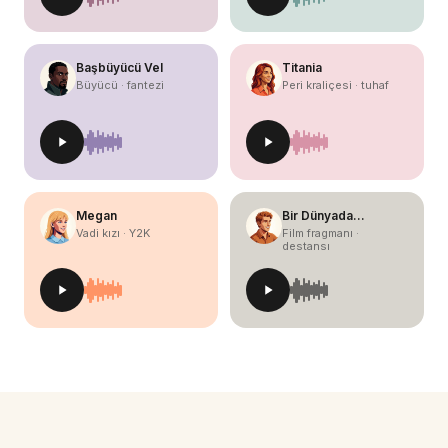
Başbüyücü Vel
Titania
Büyücü · fantezi
Peri kraliçesi · tuhaf
Megan
Bir Dünyada…
Vadi kızı · Y2K
Film fragmanı ·
destansı