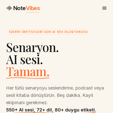
Note
Vibes
İÇERIK ÜRETICILERI IÇIN AI SES OLUŞTURUCU
Senaryon.
AI sesi.
Tamam.
Her türlü senaryoyu seslendirme, podcast veya
sesli kitaba dönüştürün. Beş dakika. Kayıt
ekipmanı gerekmez.
550+ AI sesi, 72+ dil, 80+ duygu etiketi.