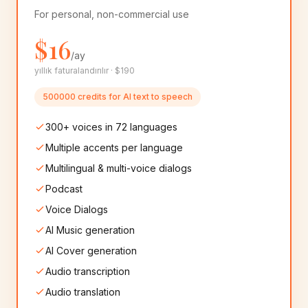
8+
ses
8+
ses
For personal, non-commercial use
$16
Latvian
Lithuanian
🇱🇻
🇱🇹
8+
ses
8+
ses
/ay
yıllık faturalandırılır · $190
Punjabi
Romanian
🇮🇳
🇷🇴
500000 credits for AI text to speech
8+
ses
8+
ses
300+ voices in 72 languages
Serbian
Slovak
🇷🇸
🇸🇰
Multiple accents per language
8+
ses
8+
ses
Multilingual & multi-voice dialogs
Slovenian
Persian
Podcast
🇸🇮
🇮🇷
8+
ses
10+
ses
Voice Dialogs
AI Music generation
Nepali
Afrikaans
🇳🇵
🇿🇦
8+
ses
8+
ses
AI Cover generation
Audio transcription
Icelandic
Georgian
🇮🇸
🇬🇪
Audio translation
6+
ses
6+
ses