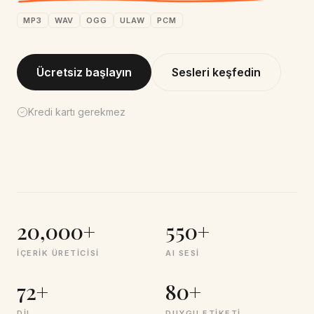
MP3
WAV
OGG
ULAW
PCM
Ücretsiz başlayın
Sesleri keşfedin
Kredi kartı gerekmez
20,000+
550+
İÇERIK ÜRETICISI
AI SESI
72+
80+
DIL
DUYGU ETIKETI