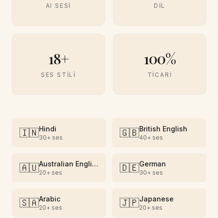
AI SESI
DIL
18+
100%
SES STILI
TICARI
Hindi
British English
🇮🇳
🇬🇧
30+
ses
40+
ses
Australian English
German
🇦🇺
🇩🇪
20+
ses
30+
ses
Arabic
Japanese
🇸🇦
🇯🇵
20+
ses
20+
ses