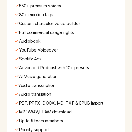
550+ premium voices
IBM
Amazon
🔬
🟠
30+
ses
60+
ses
80+ emotion tags
Custom character voice builder
Apple
Samsung
🍎
📱
Full commercial usage rights
220+
ses
220+
ses
Audiobook
YouTube Voiceover
Spotify Ads
Advanced Podcast with 10+ presets
AI Music generation
Audio transcription
Audio translation
PDF, PPTX, DOCX, MD, TXT & EPUB import
MP3/WAV/ULAW download
Up to 5 team members
Priority support