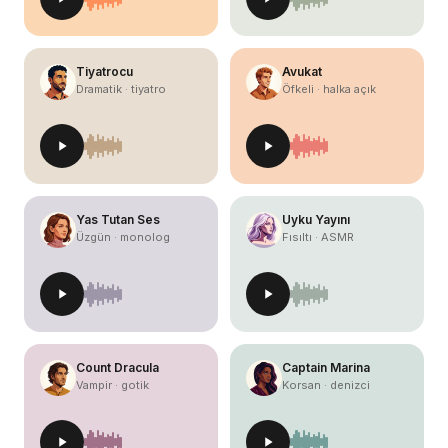
Tiyatrocu
Avukat
Dramatik · tiyatro
Öfkeli · halka açık
Yas Tutan Ses
Uyku Yayını
Üzgün · monolog
Fısıltı · ASMR
Count Dracula
Captain Marina
Vampir · gotik
Korsan · denizci