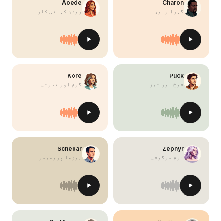
Aoede
Charon
گہرا راوی
روشن کہانی کار
Kore
Puck
شوخ اور تیز
گرم اور قدرتی
Schedar
Zephyr
نرم سرگوشی
بوڑھا پروفیسر