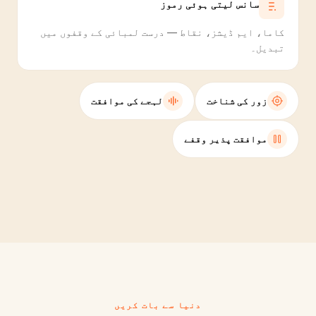
سانس لیتی ہوئی رموز
کاما، ایم ڈیشز، نقاط — درست لمبائی کے وقفوں میں
تبدیل۔
زور کی شناخت
لہجے کی موافقت
موافقت پذیر وقفے
دنیا سے بات کریں