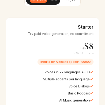
🇮🇩
🇹🇭
20% بچائیں
12+
آوازیں
12+
آوازیں
Gujarati
Bengali
🇮🇳
🇧🇩
10+
آوازیں
8+
آوازیں
Starter
Malayalam
Kannada
Try paid voice generation, no commitment
🇮🇳
🇮🇳
8+
آوازیں
8+
آوازیں
$8
/ماہ
Filipino
Tamil
🇵🇭
🇮🇳
سالانہ بل · $96
10+
آوازیں
10+
آوازیں
100000 credits for AI text to speech
Ukrainian
Swahili
🇺🇦
🇰🇪
8+
آوازیں
10+
آوازیں
300+ voices in 72 languages
Multiple accents per language
Czech
Urdu
🇨🇿
🇵🇰
Voice Dialogs
8+
آوازیں
10+
آوازیں
Basic Podcast
Hungarian
AI Music generation
Finnish
🇭🇺
🇫🇮
10+
آوازیں
10+
آوازیں