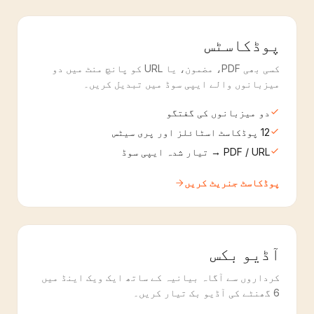
پوڈکاسٹس
کسی بھی PDF، مضمون، یا URL کو پانچ منٹ میں دو
میزبانوں والے ایپی سوڈ میں تبدیل کریں۔
دو میزبانوں کی گفتگو
12 پوڈکاسٹ اسٹائلز اور پری سیٹس
PDF / URL → تیار شدہ ایپی سوڈ
پوڈکاسٹ جنریٹ کریں
آڈیو بکس
کرداروں سے آگاہ بیانیہ کے ساتھ ایک ویک اینڈ میں
6 گھنٹے کی آڈیو بک تیار کریں۔