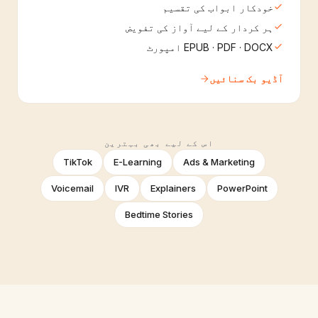
خودکار ابواب کی تقسیم
ہر کردار کے لیے آواز کی تفویض
EPUB · PDF · DOCX امپورٹ
آڈیو بک سنائیں
اس کے لیے بھی بہترین
TikTok
E-Learning
Ads & Marketing
Voicemail
IVR
Explainers
PowerPoint
Bedtime Stories