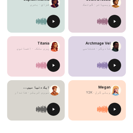
ویمپائر · گوتھک
قزاق · بحری
Titania
Archmage Vel
جادوگر · فنتاسی
پری ملکہ · افسانوی
Megan
ایک دنیا میں…
ویلی گرل · Y2K
مووی ٹریلر · شاندار