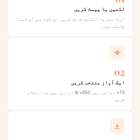
لکھیں یا پیسٹ کریں
اپنا متن یا اسکرپٹ شامل کریں۔ جو کچھ بھی آپ کہنا
چاہتے ہیں۔
02
ایک آواز منتخب کریں
72+ زبانوں میں 550+ AI آوازوں میں سے انتخاب
کریں۔