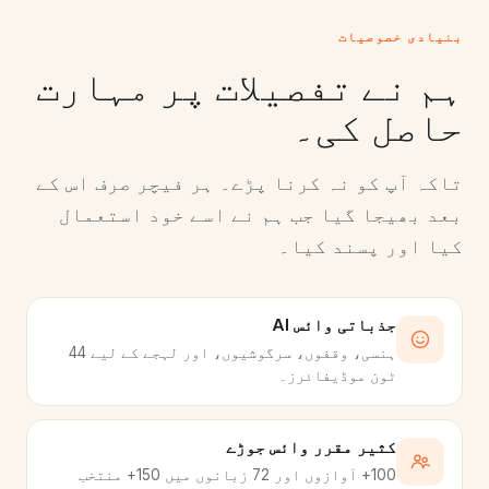
بنیادی خصوصیات
ہم نے تفصیلات پر مہارت
حاصل کی۔
تاکہ آپ کو نہ کرنا پڑے۔ ہر فیچر صرف اس کے
بعد بھیجا گیا جب ہم نے اسے خود استعمال
کیا اور پسند کیا۔
جذباتی وائس AI
ہنسی، وقفوں، سرگوشیوں، اور لہجے کے لیے 44
ٹون موڈیفائرز۔
کثیر مقرر وائس جوڑے
100+ آوازوں اور 72 زبانوں میں 150+ منتخب