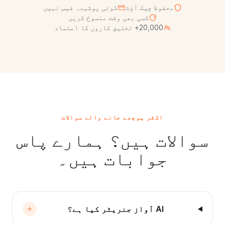
محفوظ چیک آؤٹ
کوئی پوشیدہ فیس نہیں
کسی بھی وقت منسوخ کریں
20,000+ تخلیق کاروں کا اعتماد
اکثر پوچھے جانے والے سوالات
سوالات ہیں؟ ہمارے پاس
جوابات ہیں۔
AI آواز جنریٹر کیا ہے؟