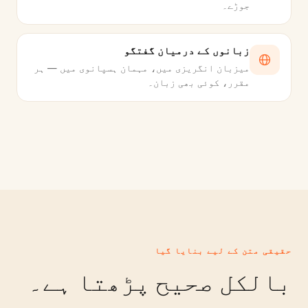
جوڑے۔
زبانوں کے درمیان گفتگو
میزبان انگریزی میں، مہمان ہسپانوی میں — ہر
مقرر، کوئی بھی زبان۔
حقیقی متن کے لیے بنایا گیا
بالکل صحیح پڑھتا ہے۔