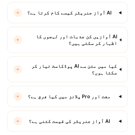
AI آواز جنریٹر کیسے کام کرتا ہے؟
AI آوازیں کن جذبات اور لہجوں کا
اظہار کر سکتی ہیں؟
کیا میں متن سے AI پوڈکاسٹ تیار کر
سکتا ہوں؟
مفت اور Pro پلانز میں کیا فرق ہے؟
AI آواز جنریٹر کی قیمت کتنی ہے؟