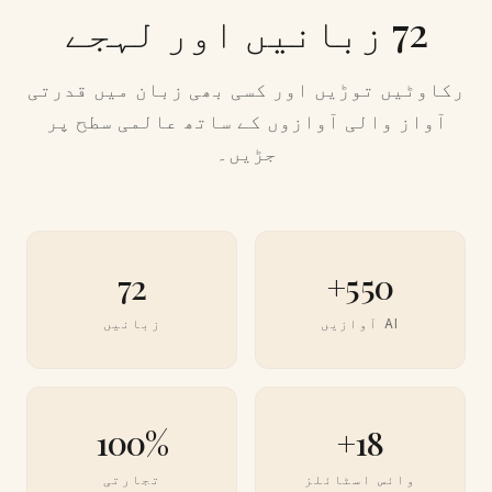
72 زبانیں اور لہجے
رکاوٹیں توڑیں اور کسی بھی زبان میں قدرتی
آواز والی آوازوں کے ساتھ عالمی سطح پر
جڑیں۔
72
550+
AI آوازیں
زبانیں
100%
18+
وائس اسٹائلز
تجارتی