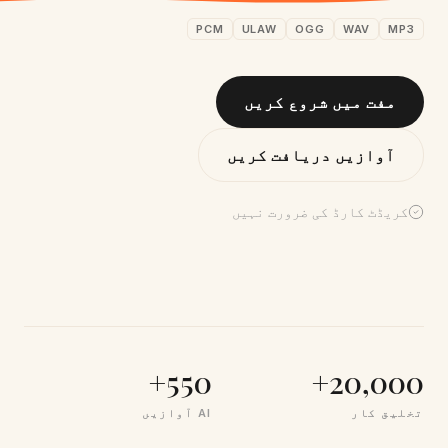
PCM
ULAW
OGG
WAV
MP3
مفت میں شروع کریں
آوازیں دریافت کریں
کریڈٹ کارڈ کی ضرورت نہیں
550+
20,000+
تخلیق کار
AI آوازیں