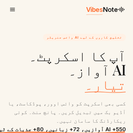
Vibes
Note
تخلیق کاروں کے لیے AI وائس جنریٹر
آپ کا اسکرپٹ۔
AI آواز۔
تیار۔
کسی بھی اسکرپٹ کو وائس اوور، پوڈکاسٹ، یا
آڈیو بک میں تبدیل کریں۔ پانچ منٹ۔ کوئی
ریکارڈنگ کا سامان نہیں۔
550+ AI آوازیں، 72+ زبانیں، 80+ جذبات کے ٹیگز۔