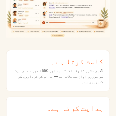
کاسٹ کرتا ہے۔
AI ہر مقرر کا پتہ لگاتا ہے اور 550+ میں سے ہر ایک
کو موزوں آواز سے ملاتا ہے — یا آپ کی کرداروں کی
لائبریری سے۔
ہدایت کرتا ہے۔