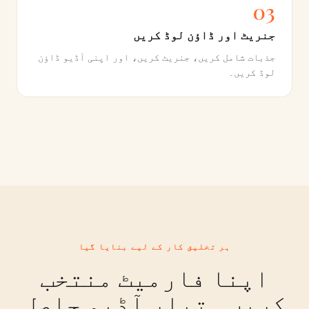
03
جنریٹ اور ڈاؤن لوڈ کریں
جذبات شامل کریں، جنریٹ کریں، اور اپنی آڈیو ڈاؤن
لوڈ کریں۔
ہر تخلیق کار کے لیے بنایا گیا
اپنا فارمیٹ منتخب
کریں۔ تیار آڈیو حاصل