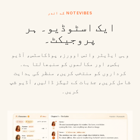
NOTEVIBES کے اندر
ایک اسٹوڈیو۔ ہر
پروجیکٹ۔
وہی ایڈیٹر وائس اوورز، پوڈکاسٹس، آڈیو
بکس، اور مکالموں کو سنبھالتا ہے۔
کرداروں کو منتخب کریں، منظر کی ہدایت
شامل کریں، جذبات کے ٹیگز ڈالیں، آڈیو شپ
کریں۔