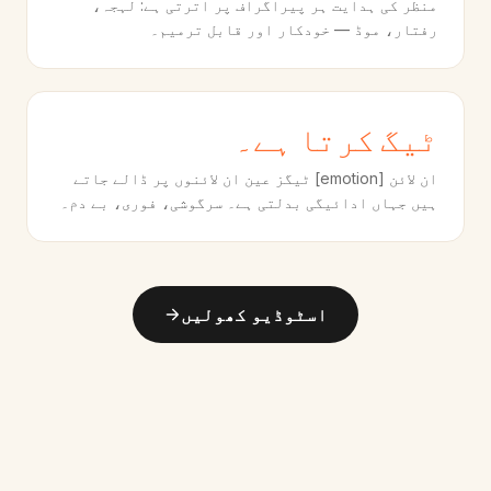
منظر کی ہدایت ہر پیراگراف پر اترتی ہے: لہجہ،
رفتار، موڈ — خودکار اور قابل ترمیم۔
ٹیگ کرتا ہے۔
ان لائن [emotion] ٹیگز عین ان لائنوں پر ڈالے جاتے
ہیں جہاں ادائیگی بدلتی ہے۔ سرگوشی، فوری، بے دم۔
اسٹوڈیو کھولیں