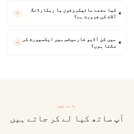
کیا مجھے مائیکروفون یا ریکارڈنگ
آلات کی ضرورت ہے؟
میں کن آڈیو فارمیٹس میں ایکسپورٹ کر
سکتا ہوں؟
بارے میں
آپ ساتھ کیا لے کر جاتے ہیں