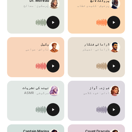
پروڈکٹ لانچ
Dr. Moreau
پرجوش · کلیدی خطاب
پُرسکون · معالج
ڈرامائی فنکار
وکیل
ڈرامائی · تھیٹر
ناراض · عوامی
غم زدہ آواز
نیند کی نشریات
اداس · خود کلامی
سرگوشی · ASMR
Captain Marina
Count Dracula