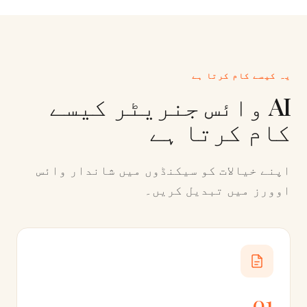
یہ کیسے کام کرتا ہے
AI وائس جنریٹر کیسے
کام کرتا ہے
اپنے خیالات کو سیکنڈوں میں شاندار وائس
اوورز میں تبدیل کریں۔
01