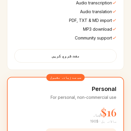
Audio transcription
Audio translation
Marathi
Hebrew
🇮🇳
🇮🇱
PDF, TXT & MD import
10+
آوازیں
8+
آوازیں
MP3 download
Indian English
Telugu
🇮🇳
🇮🇳
Community support
10+
آوازیں
25+
آوازیں
مفت شروع کریں
Bulgarian
Cantonese
🇧🇬
🇭🇰
8+
آوازیں
8+
آوازیں
سب سے زیادہ مقبول
Estonian
Croatian
🇪🇪
🇭🇷
8+
آوازیں
8+
آوازیں
Personal
For personal, non-commercial use
Lithuanian
Latvian
🇱🇹
🇱🇻
8+
آوازیں
8+
آوازیں
$16
/ماہ
Romanian
Punjabi
سالانہ بل · $190
🇷🇴
🇮🇳
8+
آوازیں
8+
آوازیں