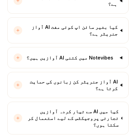
ہے؟
کیا بغیر سائن اپ کوئی مفت AI آواز
جنریٹر ہے؟
Notevibes میں کتنی AI آوازیں ہیں؟
AI آواز جنریٹر کن زبانوں کی حمایت
کرتا ہے؟
کیا میں AI سے تیار کردہ آوازیں
تجارتی پروجیکٹس کے لیے استعمال کر
سکتا ہوں؟