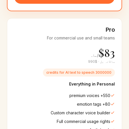
Sinhala
Brazilian Portuguese
🇱🇰
🇧🇷
20+
آوازیں
6+
آوازیں
Armenian
Macedonian
🇦🇲
🇲🇰
Pro
6+
آوازیں
6+
آوازیں
For commercial use and small teams
Lao
Azerbaijani
$83
🇱🇦
🇦🇿
6+
آوازیں
6+
آوازیں
/ماہ
سالانہ بل · $990
Microsoft
Google
🔷
☁️
3000000 credits for AI text to speech
550+
آوازیں
400+
آوازیں
Everything in Personal
Amazon
IBM
🟠
🔬
30+
آوازیں
60+
آوازیں
550+ premium voices
80+ emotion tags
Samsung
Apple
📱
🍎
Custom character voice builder
220+
آوازیں
220+
آوازیں
Full commercial usage rights