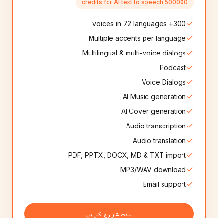
500000 credits for AI text to speech
Slovak
Serbian
🇸🇰
🇷🇸
300+ voices in 72 languages
8+
آوازیں
8+
آوازیں
Multiple accents per language
Persian
Slovenian
Multilingual & multi-voice dialogs
🇮🇷
🇸🇮
8+
آوازیں
10+
آوازیں
Podcast
Voice Dialogs
Afrikaans
Nepali
🇿🇦
🇳🇵
8+
آوازیں
AI Music generation
8+
آوازیں
AI Cover generation
Georgian
Icelandic
🇬🇪
🇮🇸
Audio transcription
6+
آوازیں
6+
آوازیں
Audio translation
PDF, PPTX, DOCX, MD & TXT import
Mongolian
Catalan
🇲🇳
🇪🇸
8+
آوازیں
6+
آوازیں
MP3/WAV download
Email support
Amharic
Albanian
🇪🇹
🇦🇱
6+
آوازیں
6+
آوازیں
مفت شروع کریں