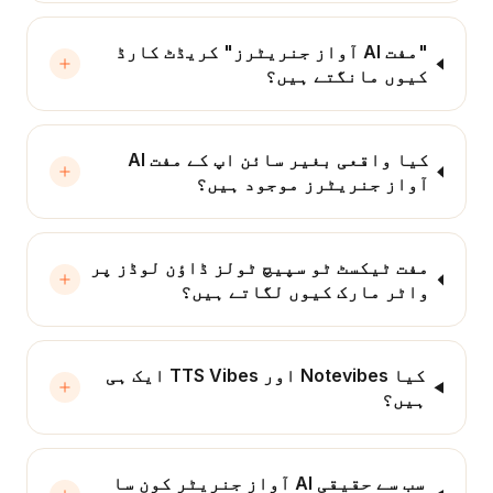
"مفت AI آواز جنریٹرز" کریڈٹ کارڈ
کیوں مانگتے ہیں؟
کیا واقعی بغیر سائن اپ کے مفت AI
آواز جنریٹرز موجود ہیں؟
مفت ٹیکسٹ ٹو سپیچ ٹولز ڈاؤن لوڈز پر
واٹر مارک کیوں لگاتے ہیں؟
کیا Notevibes اور TTS Vibes ایک ہی
ہیں؟
سب سے حقیقی AI آواز جنریٹر کون سا