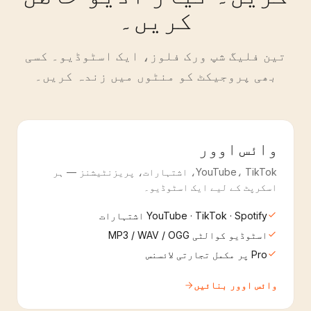
کریں۔
تین فلیگ شپ ورک فلوز، ایک اسٹوڈیو۔ کسی
بھی پروجیکٹ کو منٹوں میں زندہ کریں۔
وائس اوور
YouTube، TikTok، اشتہارات، پریزنٹیشنز — ہر
اسکرپٹ کے لیے ایک اسٹوڈیو۔
YouTube · TikTok · Spotify اشتہارات
اسٹوڈیو کوالٹی MP3 / WAV / OGG
Pro پر مکمل تجارتی لائسنس
وائس اوور بنائیں