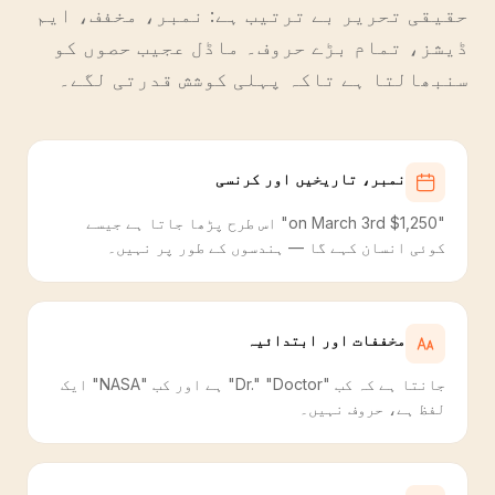
حقیقی تحریر بے ترتیب ہے: نمبر، مخفف، ایم
ڈیشز، تمام بڑے حروف۔ ماڈل عجیب حصوں کو
سنبھالتا ہے تاکہ پہلی کوشش قدرتی لگے۔
نمبر، تاریخیں اور کرنسی
"$1,250 on March 3rd" اس طرح پڑھا جاتا ہے جیسے
کوئی انسان کہے گا — ہندسوں کے طور پر نہیں۔
مخففات اور ابتدائیہ
جانتا ہے کہ کب "Dr." "Doctor" ہے اور کب "NASA" ایک
لفظ ہے، حروف نہیں۔